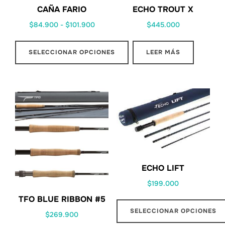
CAÑA FARIO
ECHO TROUT X
Rango
$
84.900
-
$
101.900
$
445.000
de
precios:
SELECCIONAR OPCIONES
LEER MÁS
desde
Este
$84.900
producto
hasta
$101.900
tiene
múltiples
variantes.
Las
opciones
ECHO LIFT
se
pueden
$
199.000
elegir
TFO BLUE RIBBON #5
en
SELECCIONAR OPCIONES
$
269.900