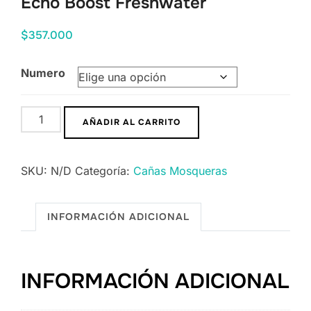
Echo Boost Freshwater
$
357.000
Numero
Echo
AÑADIR AL CARRITO
Boost
Freshwater
SKU:
N/D
Categoría:
Cañas Mosqueras
cantidad
INFORMACIÓN ADICIONAL
INFORMACIÓN ADICIONAL