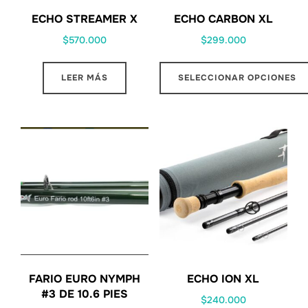
ECHO STREAMER X
ECHO CARBON XL
$
570.000
$
299.000
LEER MÁS
SELECCIONAR OPCIONES
Este
producto
tiene
múltiples
variantes.
Las
opciones
se
pueden
elegir
FARIO EURO NYMPH
ECHO ION XL
#3 DE 10.6 PIES
en
$
240.000