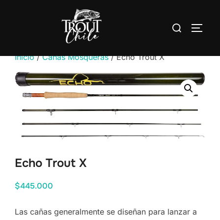
Saltar
al
Buscar:
ALTER
contenido
Inicio
/
Cañas Mosqueras
/ Echo Trout X
Echo Trout X
$
445.000
Las cañas generalmente se diseñan para lanzar a